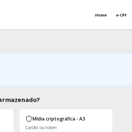
Home
e-CPF
á armazenado?
Mídia criptográfica - A3
Cartão ou token